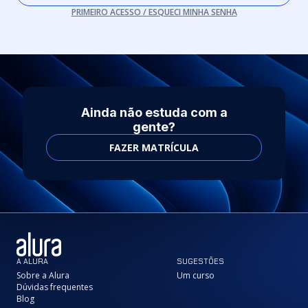
PRIMEIRO ACESSO / ESQUECI MINHA SENHA
Ainda não estuda com a
gente?
FAZER MATRÍCULA
A ALURA
SUGESTÕES
Sobre a Alura
Um curso
Dúvidas frequentes
Blog