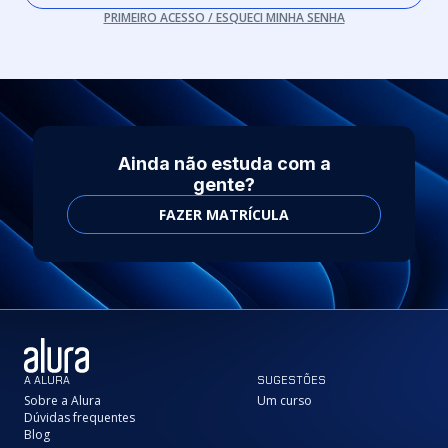
PRIMEIRO ACESSO / ESQUECI MINHA SENHA
Ainda não estuda com a
gente?
FAZER MATRÍCULA
A ALURA
SUGESTÕES
Sobre a Alura
Um curso
Dúvidas frequentes
Blog