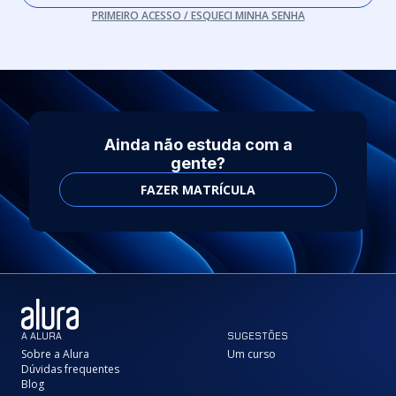
PRIMEIRO ACESSO / ESQUECI MINHA SENHA
Ainda não estuda com a
gente?
FAZER MATRÍCULA
A ALURA
SUGESTÕES
Sobre a Alura
Um curso
Dúvidas frequentes
Blog