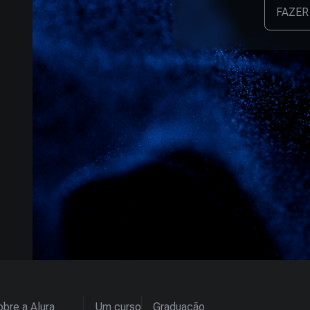
FAZER
bre a Alura
Um curso
Graduação