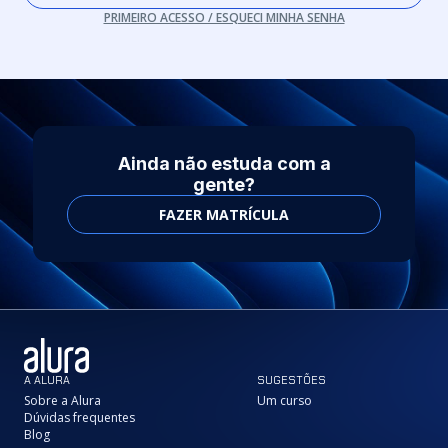
PRIMEIRO ACESSO / ESQUECI MINHA SENHA
Ainda não estuda com a
gente?
FAZER MATRÍCULA
A ALURA
SUGESTÕES
Sobre a Alura
Um curso
Dúvidas frequentes
Blog