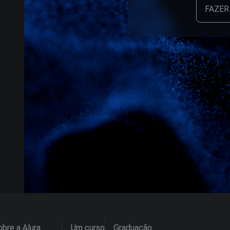
FAZER
bre a Alura
Um curso
Graduação