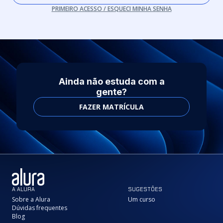
PRIMEIRO ACESSO / ESQUECI MINHA SENHA
Ainda não estuda com a
gente?
FAZER MATRÍCULA
A ALURA
SUGESTÕES
Sobre a Alura
Um curso
Dúvidas frequentes
Blog