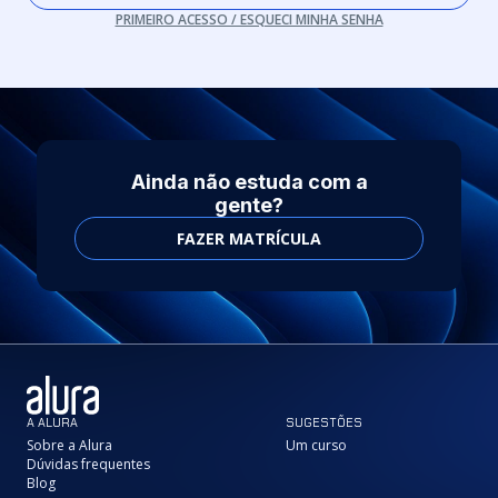
PRIMEIRO ACESSO / ESQUECI MINHA SENHA
Ainda não estuda com a
gente?
FAZER MATRÍCULA
A ALURA
SUGESTÕES
Sobre a Alura
Um curso
Dúvidas frequentes
Blog