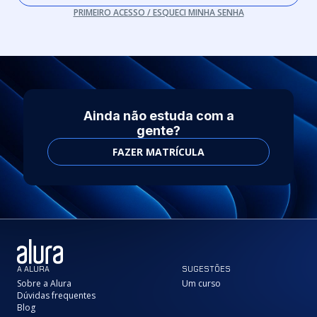
PRIMEIRO ACESSO / ESQUECI MINHA SENHA
Ainda não estuda com a
gente?
FAZER MATRÍCULA
A ALURA
SUGESTÕES
Sobre a Alura
Um curso
Dúvidas frequentes
Blog