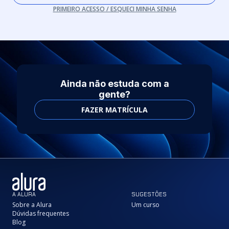
PRIMEIRO ACESSO / ESQUECI MINHA SENHA
Ainda não estuda com a
gente?
FAZER MATRÍCULA
A ALURA
SUGESTÕES
Sobre a Alura
Um curso
Dúvidas frequentes
Blog