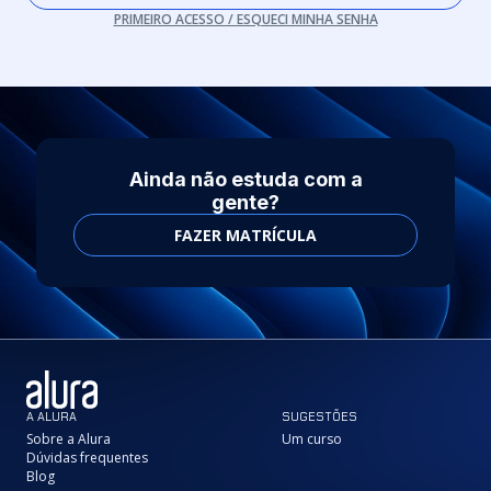
PRIMEIRO ACESSO / ESQUECI MINHA SENHA
Ainda não estuda com a
gente?
FAZER MATRÍCULA
A ALURA
SUGESTÕES
Sobre a Alura
Um curso
Dúvidas frequentes
Blog