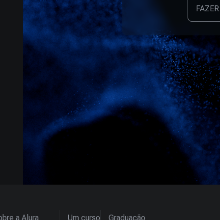
FAZER
bre a Alura
Um curso
Graduação