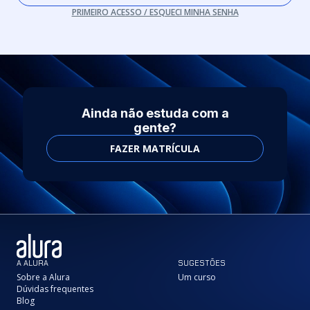
PRIMEIRO ACESSO / ESQUECI MINHA SENHA
Ainda não estuda com a
gente?
FAZER MATRÍCULA
A ALURA
SUGESTÕES
Sobre a Alura
Um curso
Dúvidas frequentes
Blog