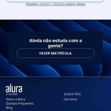
PRIMEIRO ACESSO / ESQUECI MINHA SENHA
Ainda não estuda com a
gente?
FAZER MATRÍCULA
A ALURA
SUGESTÕES
Sobre a Alura
Um curso
Dúvidas frequentes
Blog