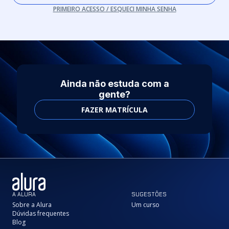
PRIMEIRO ACESSO / ESQUECI MINHA SENHA
Ainda não estuda com a
gente?
FAZER MATRÍCULA
A ALURA
SUGESTÕES
Sobre a Alura
Um curso
Dúvidas frequentes
Blog