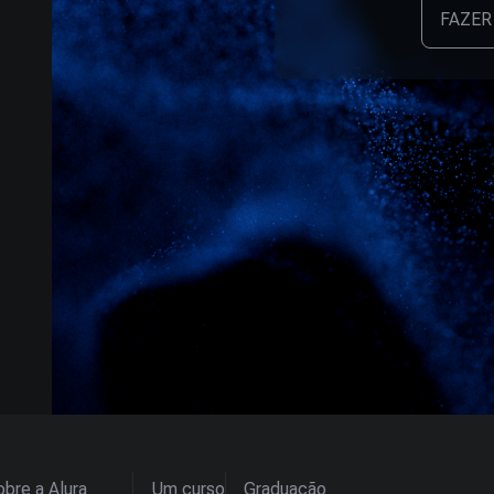
FAZER
bre a Alura
Um curso
Graduação