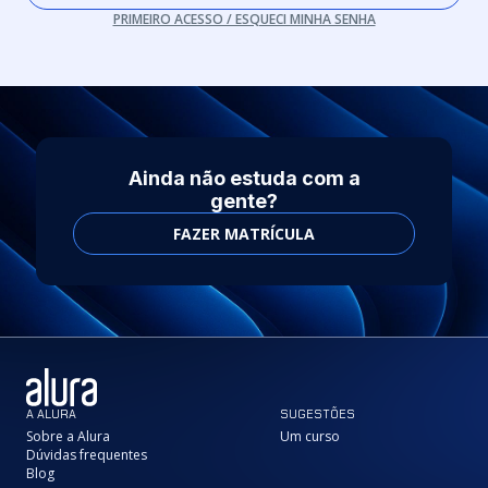
PRIMEIRO ACESSO / ESQUECI MINHA SENHA
Ainda não estuda com a
gente?
FAZER MATRÍCULA
A ALURA
SUGESTÕES
Sobre a Alura
Um curso
Dúvidas frequentes
Blog