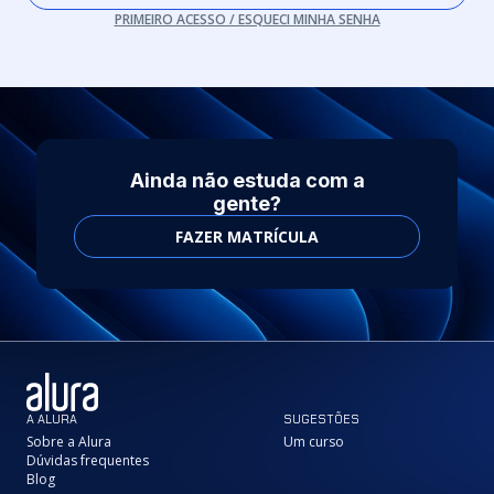
PRIMEIRO ACESSO / ESQUECI MINHA SENHA
Ainda não estuda com a
gente?
FAZER MATRÍCULA
A ALURA
SUGESTÕES
Sobre a Alura
Um curso
Dúvidas frequentes
Blog