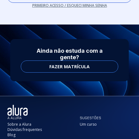
PRIMEIRO ACESSO / ESQUECI MINHA SENHA
Ainda não estuda com a
gente?
FAZER MATRÍCULA
A ALURA
SUGESTÕES
Sobre a Alura
Um curso
Dúvidas frequentes
Blog