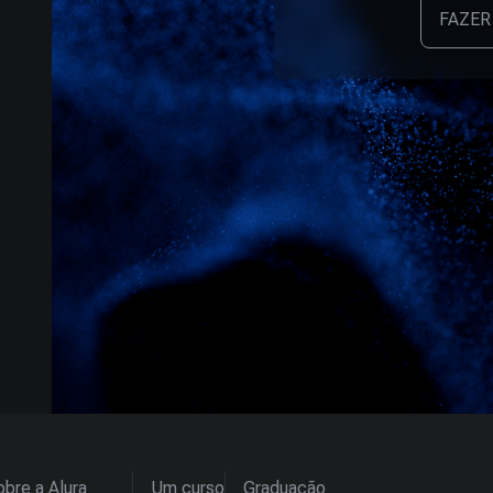
FAZER
bre a Alura
Um curso
Graduação