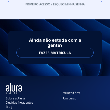
PRIMEIRO ACESSO / ESQUECI MINHA SENHA
Ainda não estuda com a
gente?
FAZER MATRÍCULA
A ALURA
SUGESTÕES
Sobre a Alura
Um curso
Dúvidas frequentes
Blog