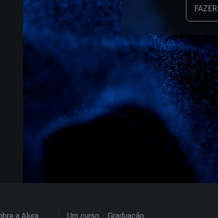
FAZER
bre a Alura
Um curso
Graduação