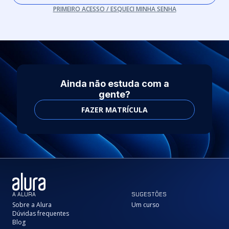
PRIMEIRO ACESSO / ESQUECI MINHA SENHA
Ainda não estuda com a
gente?
FAZER MATRÍCULA
A ALURA
SUGESTÕES
Sobre a Alura
Um curso
Dúvidas frequentes
Blog