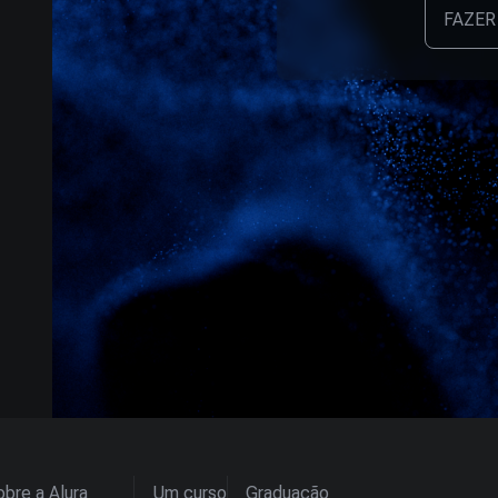
FAZER
bre a Alura
Um curso
Graduação