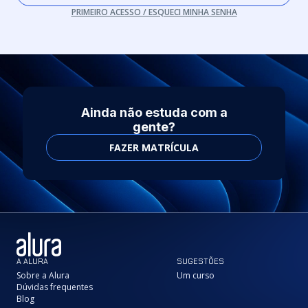
PRIMEIRO ACESSO / ESQUECI MINHA SENHA
Ainda não estuda com a
gente?
FAZER MATRÍCULA
A ALURA
SUGESTÕES
Sobre a Alura
Um curso
Dúvidas frequentes
Blog