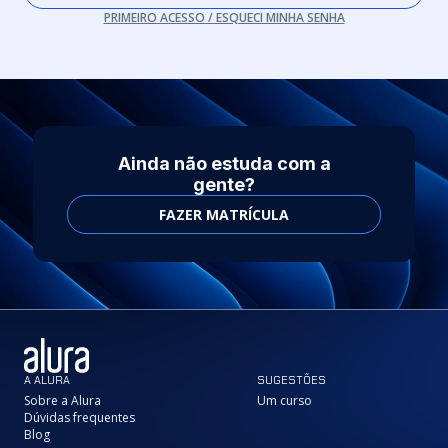
PRIMEIRO ACESSO / ESQUECI MINHA SENHA
Ainda não estuda com a
gente?
FAZER MATRÍCULA
A ALURA
SUGESTÕES
Sobre a Alura
Um curso
Dúvidas frequentes
Blog