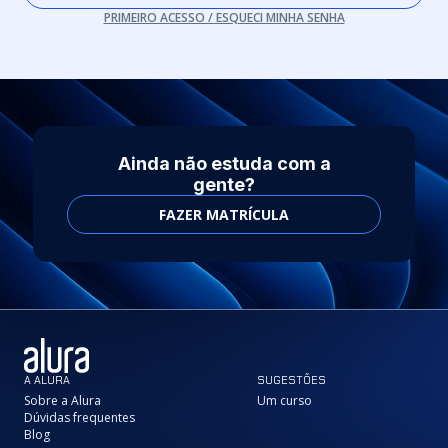
PRIMEIRO ACESSO / ESQUECI MINHA SENHA
Ainda não estuda com a
gente?
FAZER MATRÍCULA
A ALURA
SUGESTÕES
Sobre a Alura
Um curso
Dúvidas frequentes
Blog