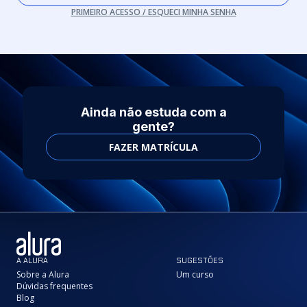
PRIMEIRO ACESSO / ESQUECI MINHA SENHA
Ainda não estuda com a
gente?
FAZER MATRÍCULA
A ALURA
SUGESTÕES
Sobre a Alura
Um curso
Dúvidas frequentes
Blog