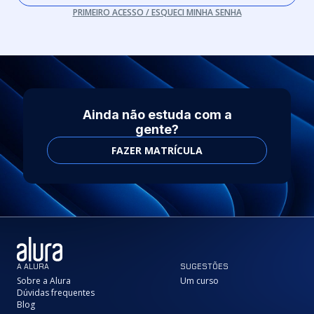
PRIMEIRO ACESSO / ESQUECI MINHA SENHA
Ainda não estuda com a
gente?
FAZER MATRÍCULA
A ALURA
SUGESTÕES
Sobre a Alura
Um curso
Dúvidas frequentes
Blog