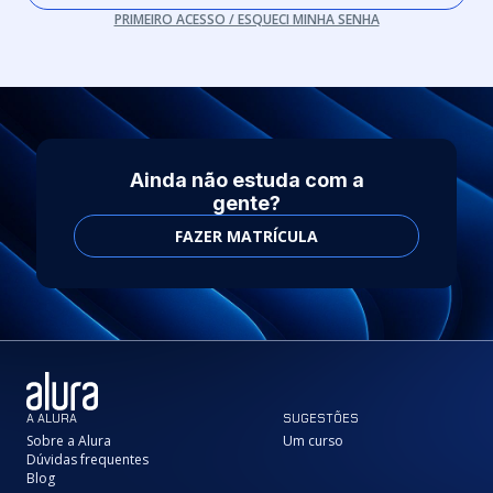
PRIMEIRO ACESSO / ESQUECI MINHA SENHA
Ainda não estuda com a
gente?
FAZER MATRÍCULA
A ALURA
SUGESTÕES
Sobre a Alura
Um curso
Dúvidas frequentes
Blog