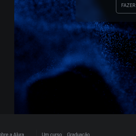
FAZER
bre a Alura
Um curso
Graduação