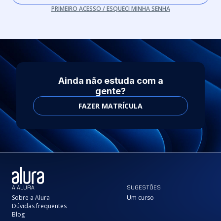
PRIMEIRO ACESSO / ESQUECI MINHA SENHA
Ainda não estuda com a
gente?
FAZER MATRÍCULA
A ALURA
SUGESTÕES
Sobre a Alura
Um curso
Dúvidas frequentes
Blog