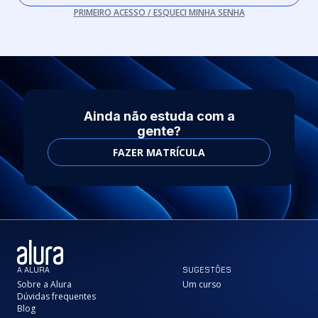
PRIMEIRO ACESSO / ESQUECI MINHA SENHA
Ainda não estuda com a
gente?
FAZER MATRÍCULA
A ALURA
SUGESTÕES
Sobre a Alura
Um curso
Dúvidas frequentes
Blog