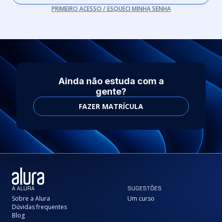
PRIMEIRO ACESSO / ESQUECI MINHA SENHA
Ainda não estuda com a
gente?
FAZER MATRÍCULA
A ALURA
SUGESTÕES
Sobre a Alura
Um curso
Dúvidas frequentes
Blog