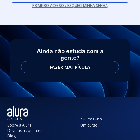
PRIMEIRO ACESSO / ESQUECI MINHA SENHA
Ainda não estuda com a
gente?
FAZER MATRÍCULA
A ALURA
SUGESTÕES
Sobre a Alura
Um curso
Dúvidas frequentes
Blog