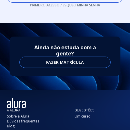
PRIMEIRO ACESSO / ESQUECI MINHA SENHA
Ainda não estuda com a
gente?
FAZER MATRÍCULA
A ALURA
SUGESTÕES
Sobre a Alura
Um curso
Dúvidas frequentes
Blog