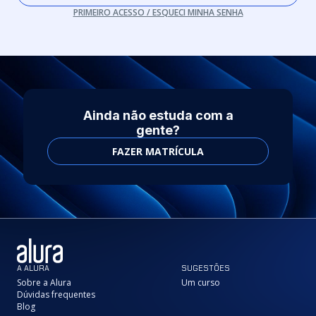
PRIMEIRO ACESSO / ESQUECI MINHA SENHA
Ainda não estuda com a
gente?
FAZER MATRÍCULA
A ALURA
SUGESTÕES
Sobre a Alura
Um curso
Dúvidas frequentes
Blog