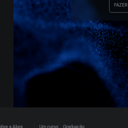
FAZER
bre a Alura
Um curso
Graduação