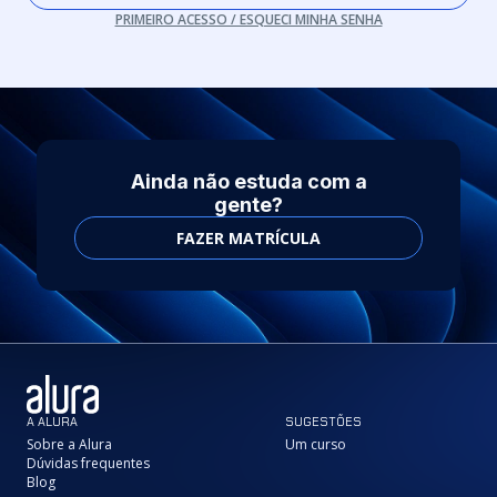
PRIMEIRO ACESSO / ESQUECI MINHA SENHA
Ainda não estuda com a
gente?
FAZER MATRÍCULA
A ALURA
SUGESTÕES
Sobre a Alura
Um curso
Dúvidas frequentes
Blog