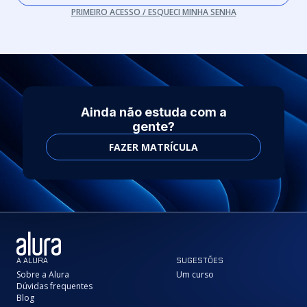
PRIMEIRO ACESSO / ESQUECI MINHA SENHA
Ainda não estuda com a
gente?
FAZER MATRÍCULA
A ALURA
SUGESTÕES
Sobre a Alura
Um curso
Dúvidas frequentes
Blog