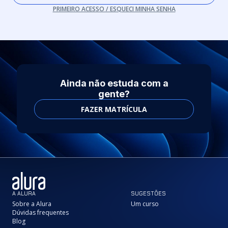
PRIMEIRO ACESSO / ESQUECI MINHA SENHA
Ainda não estuda com a
gente?
FAZER MATRÍCULA
A ALURA
SUGESTÕES
Sobre a Alura
Um curso
Dúvidas frequentes
Blog