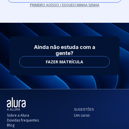
PRIMEIRO ACESSO / ESQUECI MINHA SENHA
Ainda não estuda com a
gente?
FAZER MATRÍCULA
A ALURA
SUGESTÕES
Sobre a Alura
Um curso
Dúvidas frequentes
Blog