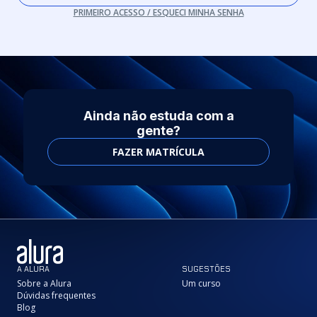
PRIMEIRO ACESSO / ESQUECI MINHA SENHA
Ainda não estuda com a
gente?
FAZER MATRÍCULA
A ALURA
SUGESTÕES
Sobre a Alura
Um curso
Dúvidas frequentes
Blog