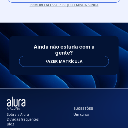
PRIMEIRO ACESSO / ESQUECI MINHA SENHA
Ainda não estuda com a
gente?
FAZER MATRÍCULA
A ALURA
SUGESTÕES
Sobre a Alura
Um curso
Dúvidas frequentes
Blog