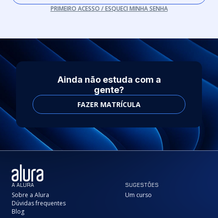
PRIMEIRO ACESSO / ESQUECI MINHA SENHA
Ainda não estuda com a
gente?
FAZER MATRÍCULA
A ALURA
SUGESTÕES
Sobre a Alura
Um curso
Dúvidas frequentes
Blog