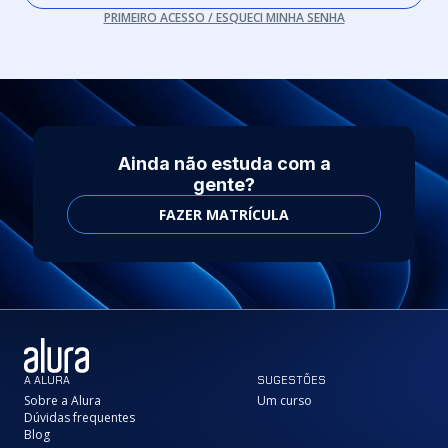
PRIMEIRO ACESSO / ESQUECI MINHA SENHA
Ainda não estuda com a
gente?
FAZER MATRÍCULA
A ALURA
SUGESTÕES
Sobre a Alura
Um curso
Dúvidas frequentes
Blog