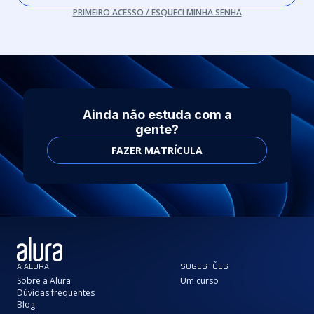
PRIMEIRO ACESSO / ESQUECI MINHA SENHA
Ainda não estuda com a
gente?
FAZER MATRÍCULA
A ALURA
SUGESTÕES
Sobre a Alura
Um curso
Dúvidas frequentes
Blog