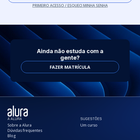
PRIMEIRO ACESSO / ESQUECI MINHA SENHA
Ainda não estuda com a
gente?
FAZER MATRÍCULA
A ALURA
SUGESTÕES
Sobre a Alura
Um curso
Dúvidas frequentes
Blog