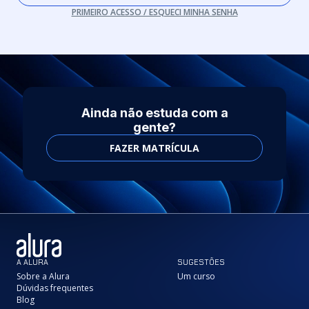
PRIMEIRO ACESSO / ESQUECI MINHA SENHA
Ainda não estuda com a
gente?
FAZER MATRÍCULA
A ALURA
SUGESTÕES
Sobre a Alura
Um curso
Dúvidas frequentes
Blog