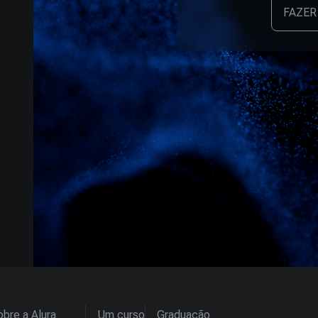
FAZER
bre a Alura
Um curso
Graduação